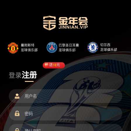
送
18
元
注册
登录